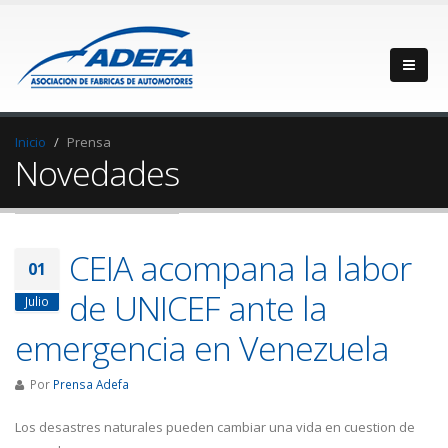
Inicio
Prensa
Novedades
CEIA acompana la labor
01
de UNICEF ante la
Julio
emergencia en Venezuela
Por
Prensa Adefa
Los desastres naturales pueden cambiar una vida en cuestion de