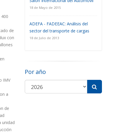
Salón Internacional del Automóvil
18 de Mayo de 2015
e 400
ADEFA - FADEEAC: Análisis del
rcado de
sector del transporte de cargas
ilux con
18 de Julio de 2013
illones
 en
Por año
to IMV
ron a
ón de
dad
a unidad
ucción