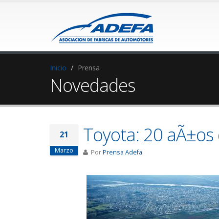
Inicio
Prensa
Novedades
Toyota: 20 aÃ±os 
21
Marzo
Por
Prensa Adefa