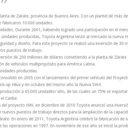
 Planta de Zárate, provincia de Buenos Aires. Con un plantel de más d
e fabricaron 10.000 unidades.
unidades. Durante 2001, habiendo logrado una participación en el me
 unidades producidas, Toyota Argentina lanzó al mercado la nueva H
guridad y diseño. Para este proyecto se realizó una inversión de 30 m
vos puestos de trabajo.
rsión de 200 millones de dólares convirtiendo a la planta de Zárate
ón de vehículos multipropósito para América Latina.
unidades producidas.
consolidó en 2005 con el lanzamiento del primer vehículo del Proyec
 pick-up Hilux y en octubre del mismo año la Nueva SW4.
roducción a 65.000 unidades/ año, de las cuales un 75% se exporta
el Caribe.
 del proyecto IMV, en diciembre de 2010 Toyota anunció una inversi
 nuevos puestos de trabajo directos para la ampliación de la capaci
Zárate. En enero de 2011, Toyota Argentina celebró la fabricación de l
las operaciones en 1997. En noviembre de ese año se inició la prod