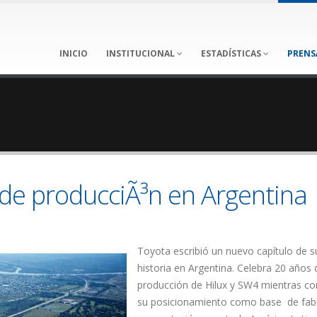
INICIO
INSTITUCIONAL
ESTADÍSTICAS
PRENS
de producciÃ³n en Argentina
Toyota escribió un nuevo capítulo de s
historia en Argentina. Celebra 20 años 
producción de Hilux y SW4 mientras co
su posicionamiento como base de fabr