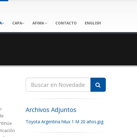
A
CAPA
AFIMA
CONTACTO
ENGLISH
u
Archivos Adjuntos
de
Toyota Argentina hilux 1 M 20 años.jpg
ntinúa
icación