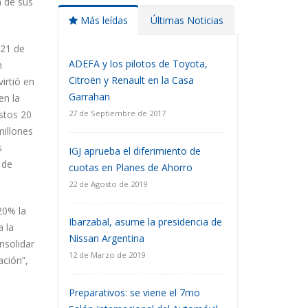
a de sus
Más leídas
Últimas Noticias
 21 de
ADEFA y los pilotos de Toyota,
n
Citroën y Renault en la Casa
irtió en
Garrahan
en la
estos 20
27 de Septiembre de 2017
millones
s
IGJ aprueba el diferimiento de
 de
cuotas en Planes de Ahorro
22 de Agosto de 2019
20% la
Ibarzabal, asume la presidencia de
 la
Nissan Argentina
nsolidar
12 de Marzo de 2019
ación”,
Preparativos: se viene el 7mo