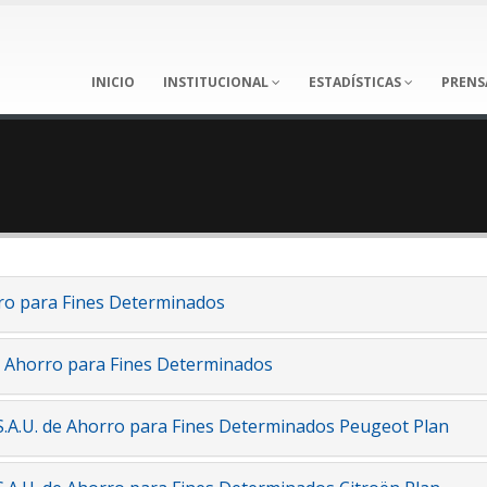
INICIO
INSTITUCIONAL
ESTADÍSTICAS
PRENS
ro para Fines Determinados
e Ahorro para Fines Determinados
S.A.U. de Ahorro para Fines Determinados Peugeot Plan