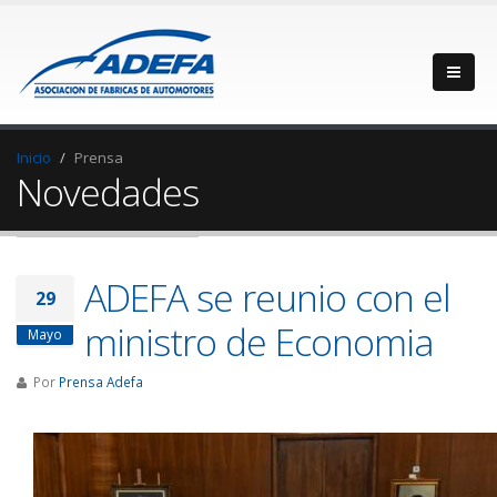
Inicio
Prensa
Novedades
ADEFA se reunio con el
29
ministro de Economia
Mayo
Por
Prensa Adefa