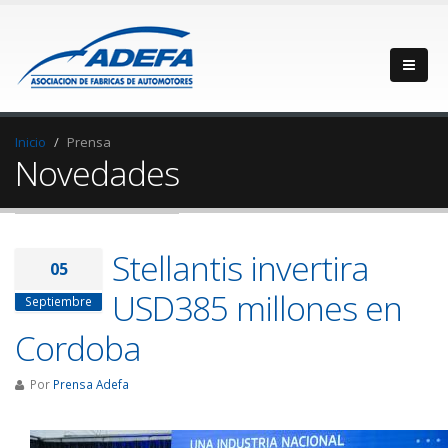
Inicio
Prensa
Novedades
Stellantis invertira
05
USD385 millones en
Septiembre
Cordoba
Por
Prensa Adefa