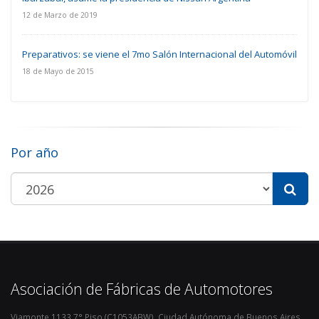
12 de Marzo de 2019
Preparativos: se viene el 7mo Salón Internacional del Automóvil
18 de Mayo de 2015
Por año
Asociación de Fábricas de Automotores
Viamonte 1133 7° Piso (C1053ABW). Ciudad Autónoma de Buenos Aires.